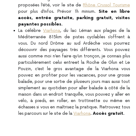
proposées l’été, voir le site de
Rhône Crussol Tourisme
pour plus d’infos. Prévoir 1h minium.
Site en libre
accès, entrée gratuite, parking gratuit, visites
payantes possibles.
La célèbre
Viarhona
, du lac Léman aux plages de la
Méditerranée 815km de pistes cyclables s’offrent à
vous. Du nord Drôme au sud Ardèche vous pourrez
découvrir des paysages très différents. Vous pouvez
aussi comme moi n’en faire qu’un tronçon, je connais plus
particulièrement celui entreet la Roche de Glun et Le
Pouzin, c’est le gros avantage de la Viarhona vous
pouvez en profiter pour les vacances, pour une grosse
balade, pour une sortie de plusieurs jours mais aussi tout
simplement au quotidien pour aller balade à côté de la
maison dans un endroit tranquille, vous pouvez y aller en
vélo, à pieds, en roller, en trottinette ou même en
échasses si vous en maîtrisez la pratique. Retrouvez tous
les parcours sur le site de la
Viarhona
.
Accès gratuit.