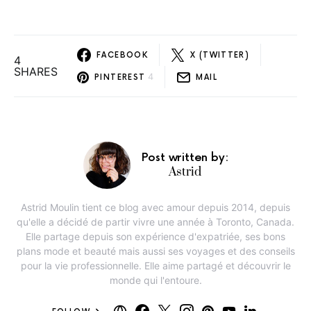
FACEBOOK
X (TWITTER)
4
SHARES
4
PINTEREST
MAIL
Post written by:
Astrid
Astrid Moulin tient ce blog avec amour depuis 2014, depuis
qu'elle a décidé de partir vivre une année à Toronto, Canada.
Elle partage depuis son expérience d'expatriée, ses bons
plans mode et beauté mais aussi ses voyages et des conseils
pour la vie professionnelle. Elle aime partagé et découvrir le
monde qui l'entoure.