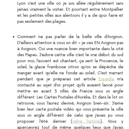
Lyon c’est une ville où je suis allée régulièrement sans
jamais vraiment la visiter. Et pourtant entre Montpellier
et les petites villes aux alentours il y a de quoi faire et
pas seulement des plages.
Comment ne pas parler de la belle ville d’Avignon.
D’ailleurs attention à vous on dit « je vais EN Avignon pas
à Avignon. Oui une nuance bien importante dans la cité
des Papes. J’adore cette ville c’est le vrai début du sud
pour moi, l’accent est chantant, ça sent la Provence, le
soleil, la glace framboise citron qu’on se dépêche de
manger avant qu’elle ne fonde au soleil. C’est marrant
pendant que je préparais cet article
Expédia
m’a
contacté au sujet d’un projet qu’ils avaient lancé pour
mettre en avant 5 villes de France sous un angle
différent: Les Cartes Postales d’Aurélia. Et dans le lot on
retrouve, vous l’aurez deviné, Avignon bien-sûr. J’aime
bien leur carte postale vidéo qui vous présente la ville
sous un angle différent de celui que j’avais pu vous
proposer l’été dernier (
relire l’article
). Vous y
apercevrez tout de même quelques lieux que j’avais