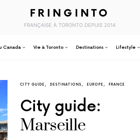
FRINGINTO
FRANÇAISE À TORONTO DEPUIS 2014
au Canada
Vie à Toronto
Destinations
Lifestyle
CITY GUIDE
DESTINATIONS
EUROPE
FRANCE
City guide:
Marseille