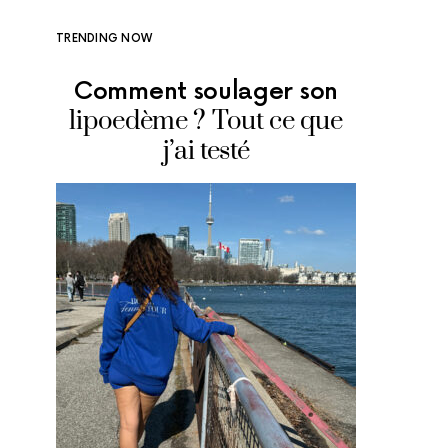
TRENDING NOW
Comment soulager son
Où man
lipoedème ? Tout ce que
glace
j’ai testé
adr