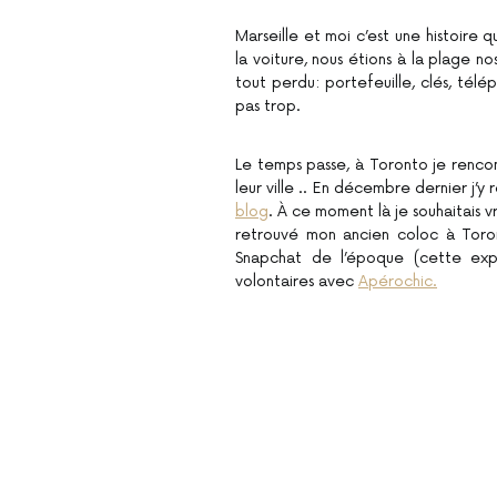
Marseille et moi c’est une histoire q
la voiture, nous étions à la plage no
tout perdu: portefeuille, clés, télé
pas trop.
Le temps passe, à Toronto je rencont
leur ville .. En décembre dernier j’y 
blog
. À ce moment là je souhaitais vra
retrouvé mon ancien coloc à Toron
Snapchat de l’époque (cette exp
volontaires avec
Apérochic.