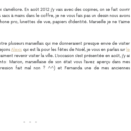
ui s’améliore. En août 2012 j’y vais avec des copines, on se fait ouvrir
s sacs à mains dans le coffre, je ne vous fais pas un dessin nous avons
phone pro, lunettes de vue, papiers d’identité. Marseille je ne t’aime
re plusieurs marseillais qui me donneraient presque envie de visiter
rejoins
Alexis
qui est là pour les fêtes de Noël, je vous en parlais sur
le
iment revenir visiter la ville. L’occasion s’est présentée en août, j’y ai
to: Marion, marseillaise de son état vous l’avez aperçu dans mes
ression fait mal non ? ^^) et Fernanda une de mes anciennes