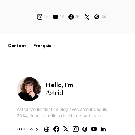
14
8K
2K
166
Contact
Français
Hello, I’m
Astrid
Astrid Moulin tient ce blog avec amour depuis
2014, depuis qu'elle a décidé de partir vivre…
FOLLOW