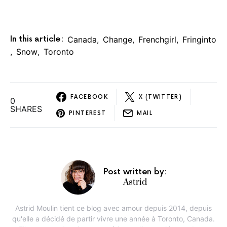
In this article:
Canada
,
Change
,
Frenchgirl
,
Fringinto
,
Snow
,
Toronto
FACEBOOK
X (TWITTER)
0
SHARES
PINTEREST
MAIL
Post written by:
Astrid
Astrid Moulin tient ce blog avec amour depuis 2014, depuis
qu'elle a décidé de partir vivre une année à Toronto, Canada.