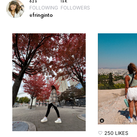
623
13K
FOLLOWING
FOLLOWERS
@fringinto
250 LIKES