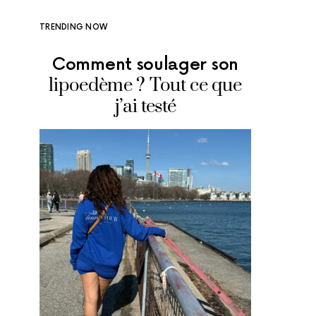
TRENDING NOW
Comment soulager son
Où man
lipoedème ? Tout ce que
glace
j’ai testé
adr