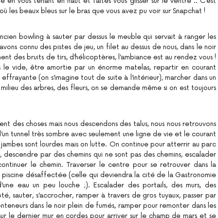
 en vous tenant en haut et faites vous glisser sur le ventre .. C’est
’où les beaux bleus sur le bras que vous avez pu voir sur Snapchat !
ancien bowling à sauter par dessus le meuble qui servait à ranger les
avons connu des pistes de jeu, un filet au dessus de nous, dans le noir
hent des bruits de tirs, d’hélicoptères, l’ambiance est au rendez vous !
s le vide, être amortie par un énorme matelas, repartir en courant
effrayante (on s’imagine tout de suite à l’intérieur), marcher dans un
u milieu des arbres, des fleurs, on se demande même si on est toujours
ment des choses mais nous descendons des talus, nous nous retrouvons
r d’un tunnel très sombre avec seulement une ligne de vie et le courant
 jambes sont lourdes mais on lutte. On continue pour atterrir au parc
us, descendre par des chemins qui ne sont pas des chemins, escalader
ntinuer le chemin. Traverser le centre pour se retrouver dans la
nne piscine désaffectée (celle qui deviendra la cité de la Gastronomie
 d’une eau un peu louche ;). Escalader des portails, des murs, des
té, sauter, s’accrocher, ramper à travers de gros tuyaux, passer par
onteneurs dans le noir plein de fumés, ramper pour remonter dans les
sur le dernier mur en cordes pour arriver sur le champ de mars et se