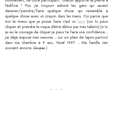
mouvement, ce côté participatif: chacun apporte sa pierre à
l’édifice ! Puis j’ai toujours admiré les gens qui savent
dessiner/peindre/faire quelque chose qui ressemble à
quelque chose avec un crayon dans les mains. Oui parce que
moi le mieux que je puisse faire c’est un
lapin
(oui tu peux
cliquer et prendre le risque d’être ébloui par mes talents) (si tu
as eu le courage de cliquer je peux te faire une confidence ..
j’ai déjà exposé mes oeuvres .. oui oui plein de lapins partout
dans ma chambre à 9 ans.. Noël 1997 .. Ma famille s’en
souvient encore.
Ou pas
)