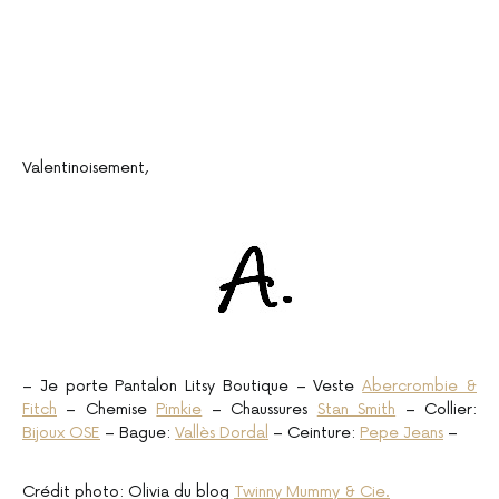
Valentinoisement,
– Je porte Pantalon Litsy Boutique – Veste
Abercrombie &
Fitch
– Chemise
Pimkie
– Chaussures
Stan Smith
– Collier:
Bijoux OSE
– Bague:
Vallès Dordal
– Ceinture:
Pepe Jeans
–
Crédit photo: Olivia du blog
Twinny Mummy & Cie.