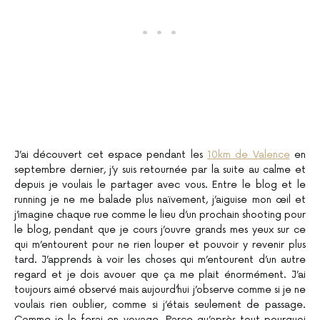
J’ai découvert cet espace pendant les
10km de Valence
en
septembre dernier, j’y suis retournée par la suite au calme et
depuis je voulais le partager avec vous. Entre le blog et le
running je ne me balade plus naïvement, j’aiguise mon œil et
j’imagine chaque rue comme le lieu d’un prochain shooting pour
le blog, pendant que je cours j’ouvre grands mes yeux sur ce
qui m’entourent pour ne rien louper et pouvoir y revenir plus
tard. J’apprends à voir les choses qui m’entourent d’un autre
regard et je dois avouer que ça me plait énormément. J’ai
toujours aimé observé mais aujourd’hui j’observe comme si je ne
voulais rien oublier, comme si j’étais seulement de passage.
Comme je le ferai en voyage. Parce qu’après tout pourquoi