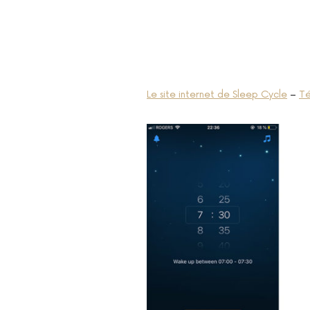
Le site internet de Sleep Cycle
–
Té