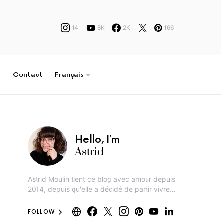
14
8K
2K
166
Contact
Français
Hello, I’m
Astrid
Astrid Moulin tient ce blog avec amour depuis
2014, depuis qu'elle a décidé de partir vivre…
FOLLOW