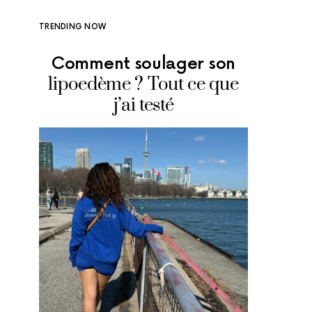
TRENDING NOW
Comment soulager son
Où man
lipoedème ? Tout ce que
glace
j’ai testé
adr