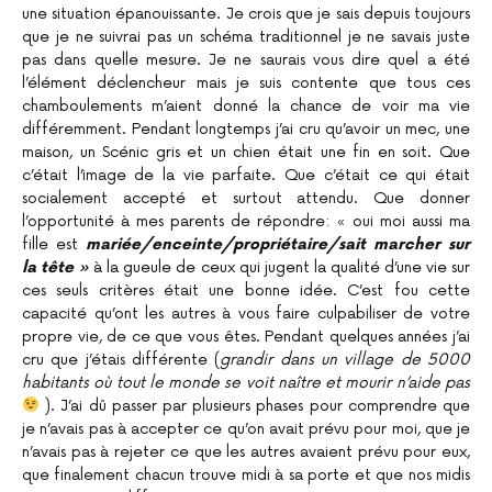
une situation épanouissante. Je crois que je sais depuis toujours
que je ne suivrai pas un schéma traditionnel je ne savais juste
pas dans quelle mesure. Je ne saurais vous dire quel a été
l’élément déclencheur mais je suis contente que tous ces
chamboulements m’aient donné la chance de voir ma vie
différemment. Pendant longtemps j’ai cru qu’avoir un mec, une
maison, un Scénic gris et un chien était une fin en soit. Que
c’était l’image de la vie parfaite. Que c’était ce qui était
socialement accepté et surtout attendu. Que donner
l’opportunité à mes parents de répondre: « oui moi aussi ma
fille est
mariée/enceinte/propriétaire/sait marcher sur
la tête »
à la gueule de ceux qui jugent la qualité d’une vie sur
ces seuls critères était une bonne idée. C’est fou cette
capacité qu’ont les autres à vous faire culpabiliser de votre
propre vie, de ce que vous êtes. Pendant quelques années j’ai
cru que j’étais différente (
grandir dans un village de 5000
habitants où tout le monde se voit naître et mourir n’aide pas
). J’ai dû passer par plusieurs phases pour comprendre que
je n’avais pas à accepter ce qu’on avait prévu pour moi, que je
n’avais pas à rejeter ce que les autres avaient prévu pour eux,
que finalement chacun trouve midi à sa porte et que nos midis