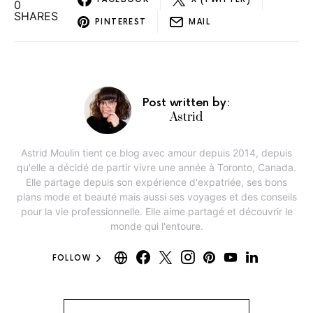
0
SHARES
PINTEREST
MAIL
Post written by:
Astrid
Astrid Moulin tient ce blog avec amour depuis 2014, depuis
qu'elle a décidé de partir vivre une année à Toronto, Canada.
Elle partage depuis son expérience d'expatriée, ses bons
plans mode et beauté mais aussi ses voyages et des conseils
pour la vie professionnelle. Elle aime partagé et découvrir le
monde qui l'entoure.
FOLLOW