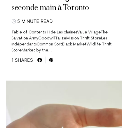
seconde main à Toronto
5 MINUTE READ
Table of Contents Hide Les chaînesValue VillageThe
Salvation ArmyGoodwillTalizeMission Thrift StoreLes
indépendantsCommon SortBlack MarketWildlife Thrift
StoreMarket by the…
1 SHARES