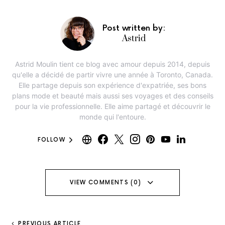
Post written by:
Astrid
Astrid Moulin tient ce blog avec amour depuis 2014, depuis
qu'elle a décidé de partir vivre une année à Toronto, Canada.
Elle partage depuis son expérience d'expatriée, ses bons
plans mode et beauté mais aussi ses voyages et des conseils
pour la vie professionnelle. Elle aime partagé et découvrir le
monde qui l'entoure.
FOLLOW
VIEW COMMENTS (0)
PREVIOUS ARTICLE