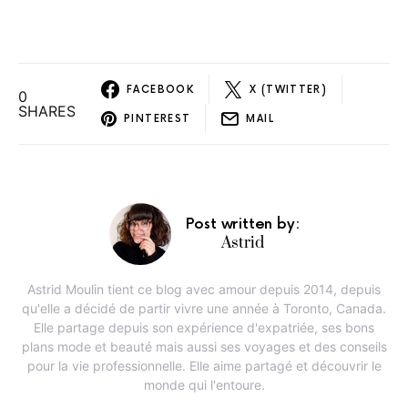
FACEBOOK
X (TWITTER)
0
SHARES
PINTEREST
MAIL
Post written by:
Astrid
Astrid Moulin tient ce blog avec amour depuis 2014, depuis
qu'elle a décidé de partir vivre une année à Toronto, Canada.
Elle partage depuis son expérience d'expatriée, ses bons
plans mode et beauté mais aussi ses voyages et des conseils
pour la vie professionnelle. Elle aime partagé et découvrir le
monde qui l'entoure.