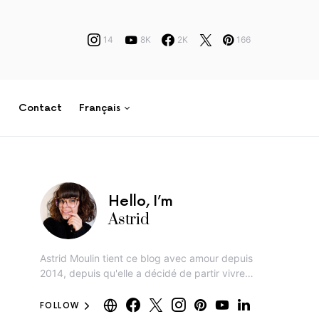
14
8K
2K
166
Contact
Français
Hello, I’m
Astrid
Astrid Moulin tient ce blog avec amour depuis
2014, depuis qu'elle a décidé de partir vivre…
FOLLOW