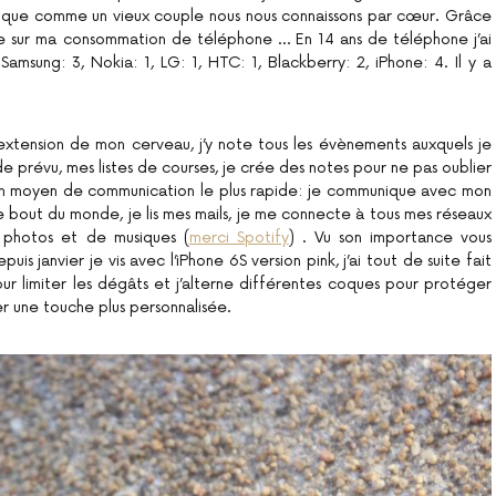
t que comme un vieux couple nous nous connaissons par cœur. Grâce
gée sur ma consommation de téléphone … En 14 ans de téléphone j’ai
amsung: 3, Nokia: 1, LG: 1, HTC: 1, Blackberry: 2, iPhone: 4. Il y a
extension de mon cerveau, j’y note tous les évènements auxquels je
de prévu, mes listes de courses, je crée des notes pour ne pas oublier
t mon moyen de communication le plus rapide: je communique avec mon
e bout du monde, je lis mes mails, je me connecte à tous mes réseaux
e photos et de musiques (
merci Spotify
) . Vu son importance vous
is janvier je vis avec l’iPhone 6S version pink, j’ai tout de suite fait
r limiter les dégâts et j’alterne différentes coques pour protéger
ter une touche plus personnalisée.