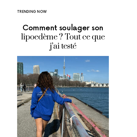
TRENDING NOW
Comment soulager son
Où man
lipoedème ? Tout ce que
glace
j’ai testé
adr