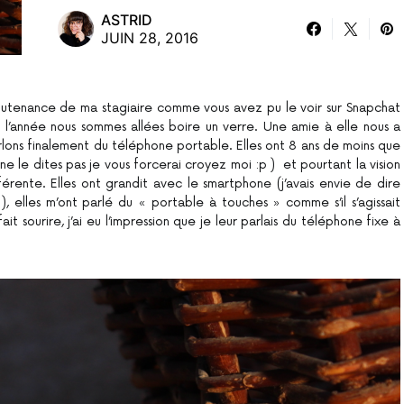
ASTRID
JUIN 28, 2016
a soutenance de ma stagiaire comme vous avez pu le voir sur Snapchat
de l’année nous sommes allées boire un verre. Une amie à elle nous a
parlons finalement du téléphone portable. Elles ont 8 ans de moins que
 ne le dites pas je vous forcerai croyez moi :p ) et pourtant la vision
rente. Elles ont grandit avec le smartphone (j’avais envie de dire
), elles m’ont parlé du « portable à touches » comme s’il s’agissait
it sourire, j’ai eu l’impression que je leur parlais du téléphone fixe à