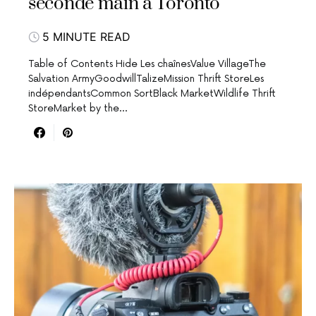
seconde main à Toronto
5 MINUTE READ
Table of Contents Hide Les chaînesValue VillageThe
Salvation ArmyGoodwillTalizeMission Thrift StoreLes
indépendantsCommon SortBlack MarketWildlife Thrift
StoreMarket by the…