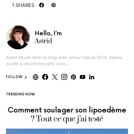
1 SHARES
Hello, I’m
Astrid
Astrid Moulin tient ce blog avec amour depuis 2014, depuis
qu'elle a décidé de partir vivre…
FOLLOW
TRENDING NOW
Comment soulager son lipoedème
? Tout ce que j’ai testé