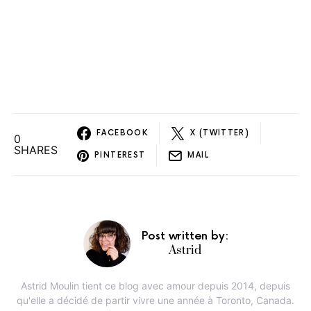
FACEBOOK
X (TWITTER)
0
SHARES
PINTEREST
MAIL
Post written by:
Astrid
Astrid Moulin tient ce blog avec amour depuis 2014, depuis
qu'elle a décidé de partir vivre une année à Toronto, Canada.