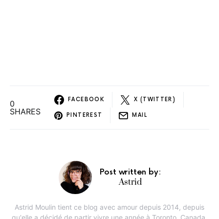
FACEBOOK
X (TWITTER)
0
SHARES
PINTEREST
MAIL
Post written by:
Astrid
Astrid Moulin tient ce blog avec amour depuis 2014, depuis
qu'elle a décidé de partir vivre une année à Toronto, Canada.