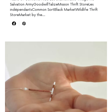
Salvation ArmyGoodwillTalizeMission Thrift StoreLes
indépendantsCommon SortBlack MarketWildlife Thrift
StoreMarket by the…