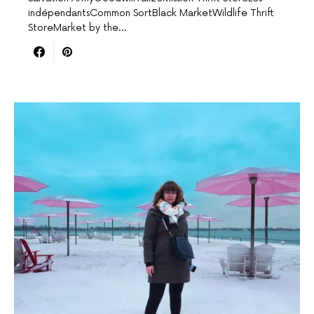
indépendantsCommon SortBlack MarketWildlife Thrift
StoreMarket by the…