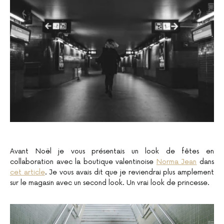
Avant Noël je vous présentais un look de fêtes en
collaboration avec la boutique valentinoise
Norma Jean
dans
cet article
. Je vous avais dit que je reviendrai plus amplement
sur le magasin avec un second look. Un vrai look de princesse.