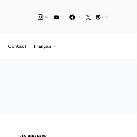
14
8K
2K
166
Contact
Français
TRENDING NOW