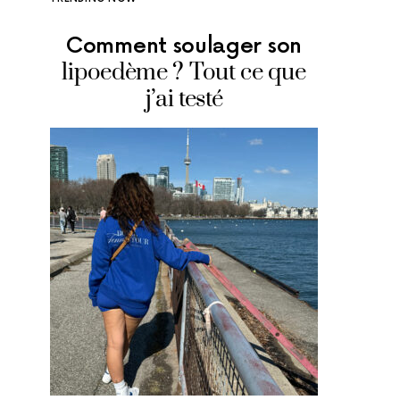
Comment soulager son
Où man
lipoedème ? Tout ce que
glace
j’ai testé
adr