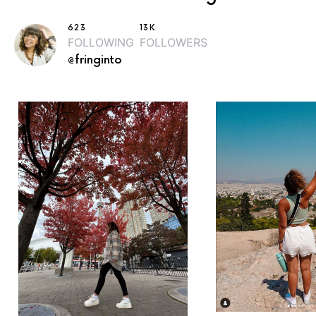
623
13K
FOLLOWING
FOLLOWERS
@fringinto