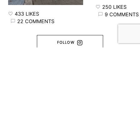
250 LIKES
433 LIKES
9 COMMENTS
22 COMMENTS
FOLLOW
FRINGINTO
MADE WITH ♥️ ENTRE TORONTO & L'ARDÈCHE (C) 2014-2026 -
FRINGINTO. ALL RIGHTS RESERVED.
A propos
Contact
Politique de confidentialité
14
8K
2K
166