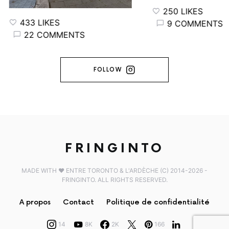
250 LIKES
433 LIKES
9 COMMENTS
22 COMMENTS
FOLLOW
FRINGINTO
MADE WITH ♥️ ENTRE TORONTO & L'ARDÈCHE (C) 2014-2026 -
FRINGINTO. ALL RIGHTS RESERVED.
A propos
Contact
Politique de confidentialité
14
8K
2K
166