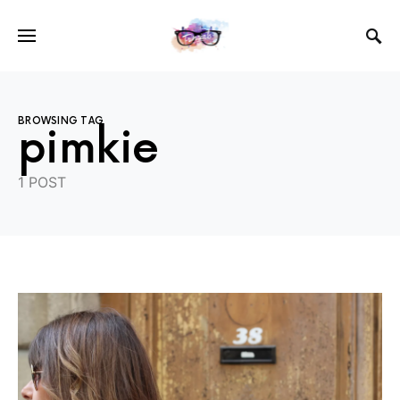
BROWSING TAG
pimkie
1 POST