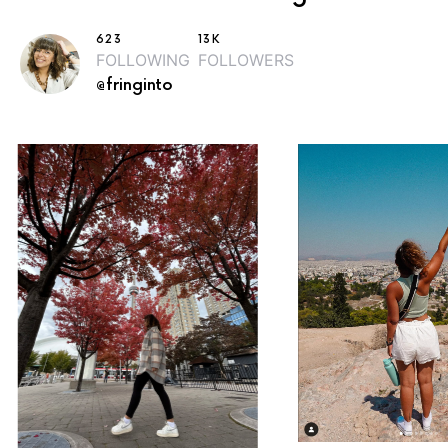
623
13K
FOLLOWING
FOLLOWERS
@fringinto