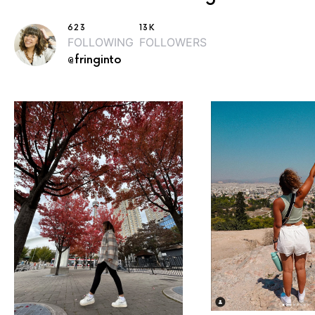
623
13K
FOLLOWING
FOLLOWERS
@fringinto