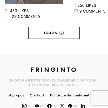
250 LIKES
433 LIKES
9 COMMENTS
22 COMMENTS
FOLLOW
FRINGINTO
MADE WITH ♥️ ENTRE TORONTO & L'ARDÈCHE (C) 2014-2026 -
FRINGINTO. ALL RIGHTS RESERVED.
A propos
Contact
Politique de confidentialité
14
8K
2K
166