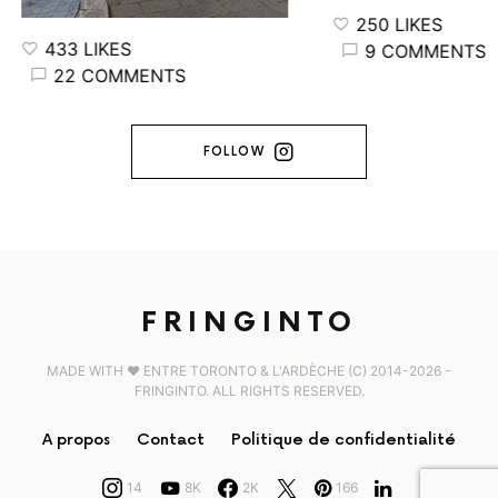
250 LIKES
433 LIKES
9 COMMENTS
22 COMMENTS
FOLLOW
FRINGINTO
MADE WITH ♥️ ENTRE TORONTO & L'ARDÈCHE (C) 2014-2026 -
FRINGINTO. ALL RIGHTS RESERVED.
A propos
Contact
Politique de confidentialité
14
8K
2K
166