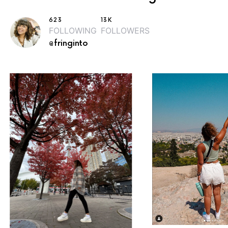
623
13K
FOLLOWING
FOLLOWERS
@fringinto