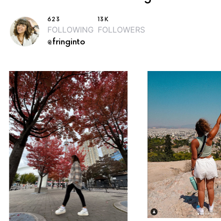
623
13K
FOLLOWING
FOLLOWERS
@fringinto