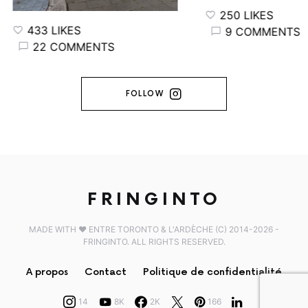
250 LIKES
433 LIKES
9 COMMENTS
22 COMMENTS
FOLLOW
FRINGINTO
MADE WITH ♥️ ENTRE TORONTO & L'ARDÈCHE (C) 2014-2026 -
FRINGINTO. ALL RIGHTS RESERVED.
A propos
Contact
Politique de confidentialité
14
8K
2K
166