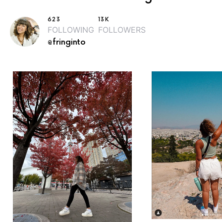
623
13K
FOLLOWING
FOLLOWERS
@fringinto