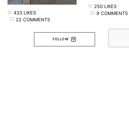
250 LIKES
433 LIKES
9 COMMENTS
22 COMMENTS
FOLLOW
FRINGINTO
MADE WITH ♥️ ENTRE TORONTO & L'ARDÈCHE (C) 2014-2026 -
FRINGINTO. ALL RIGHTS RESERVED.
A propos
Contact
Politique de confidentialité
14
8K
2K
166