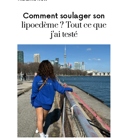
Comment soulager son
Où man
lipoedème ? Tout ce que
glace
j’ai testé
adr