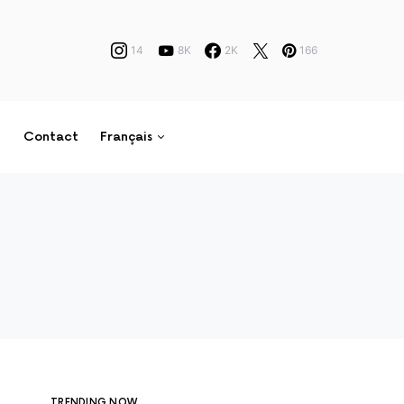
14
8K
2K
166
Contact
Français
TRENDING NOW