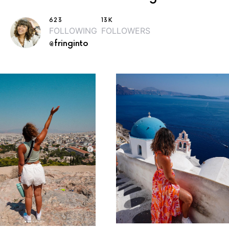
623
13K
FOLLOWING
FOLLOWERS
@fringinto