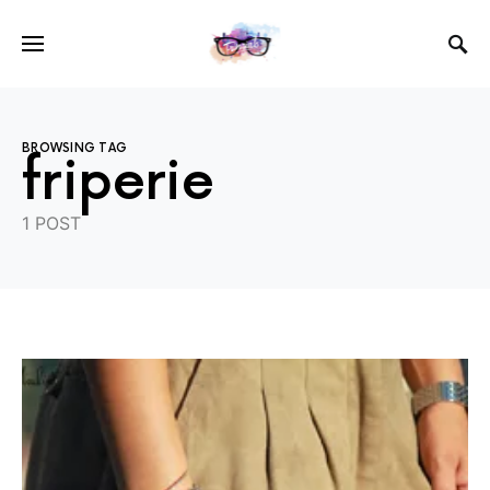
BROWSING TAG
friperie
1 POST