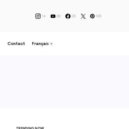
14
8K
2K
166
Contact
Français
TRENDING NOW