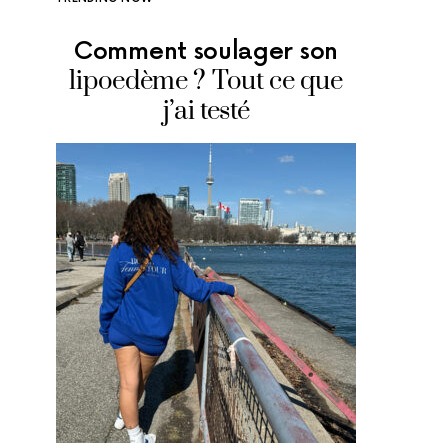
Comment soulager son
Où man
lipoedème ? Tout ce que
glace
j’ai testé
adr