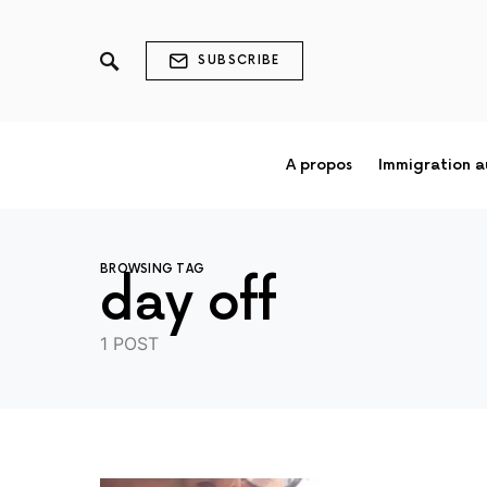
SUBSCRIBE
A propos
Immigration 
BROWSING TAG
day off
1 POST