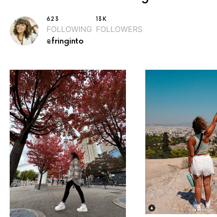
623
13K
FOLLOWING
FOLLOWERS
@fringinto