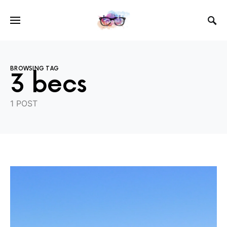
BROWSING TAG
3 becs
1 POST