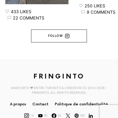
250 LIKES
433 LIKES
9 COMMENTS
22 COMMENTS
FOLLOW
FRINGINTO
MADE WITH ♥️ ENTRE TORONTO & L'ARDÈCHE (C) 2014-2026 -
FRINGINTO. ALL RIGHTS RESERVED.
A propos
Contact
Politique de confidentialité
14
8K
2K
166