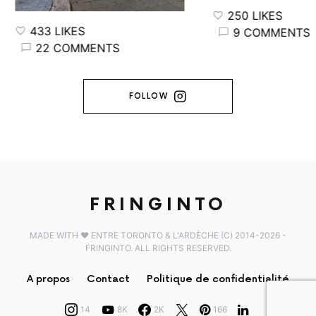
250 LIKES
433 LIKES
9 COMMENTS
22 COMMENTS
FOLLOW
FRINGINTO
MADE WITH ♥️ ENTRE TORONTO & L'ARDÈCHE (C) 2014-2026 -
FRINGINTO. ALL RIGHTS RESERVED.
A propos
Contact
Politique de confidentialité
14
8K
2K
166