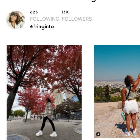
623
13K
FOLLOWING
FOLLOWERS
@fringinto