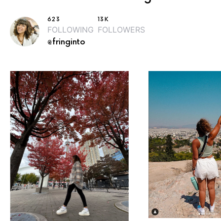
623
13K
FOLLOWING
FOLLOWERS
@fringinto