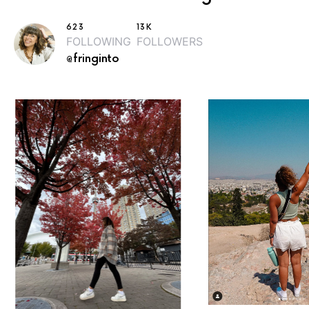
623
13K
FOLLOWING
FOLLOWERS
@fringinto