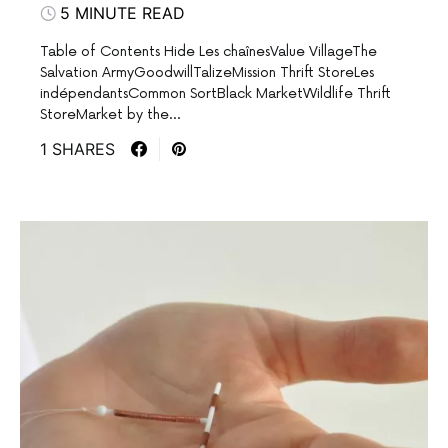
5 MINUTE READ
Table of Contents Hide Les chaînesValue VillageThe
Salvation ArmyGoodwillTalizeMission Thrift StoreLes
indépendantsCommon SortBlack MarketWildlife Thrift
StoreMarket by the…
1 SHARES